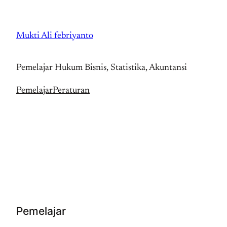
Skip
to
Mukti Ali febriyanto
content
Pemelajar Hukum Bisnis, Statistika, Akuntansi
Pemelajar
Peraturan
Pemelajar